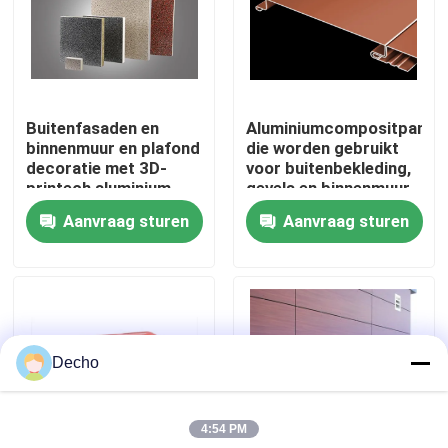
Fabriekstocht
Kwaliteitscontrole
Buitenfasaden en
Aluminiumcompositpanele
binnenmuur en plafond
die worden gebruikt
decoratie met 3D-
voor buitenbekleding,
Neem contact met ons op
printech aluminium
gevels en binnenmuur-
panelen 3003 H26
en plafondversiering
Aanvraag sturen
Aanvraag sturen
Nieuws
Gevallen
Decho
Vraag een offerte
4:54 PM
Kleur gecoate stalen spoel