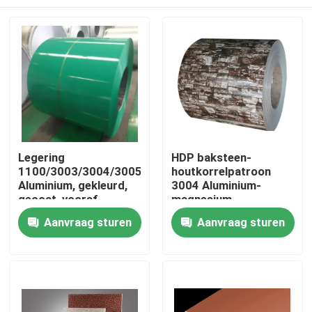
Legering
HDP baksteen-
1100/3003/3004/3005/3105/5005/5052
houtkorrelpatroon
Aluminium, gekleurd,
3004 Aluminium-
gecoat, vooraf
magnesium-
geverfd Aluminium
manganesolie voor
Thuis
Aanvraag sturen
Aanvraag sturen
ASTM Aama
buitenmuurversiering
goedgekeurd PVDF PE
Producten
Over ons