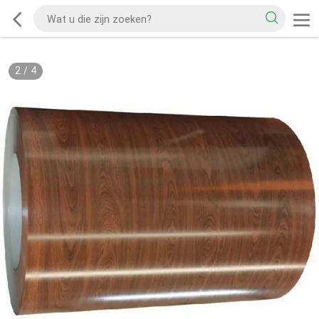
2
/
4